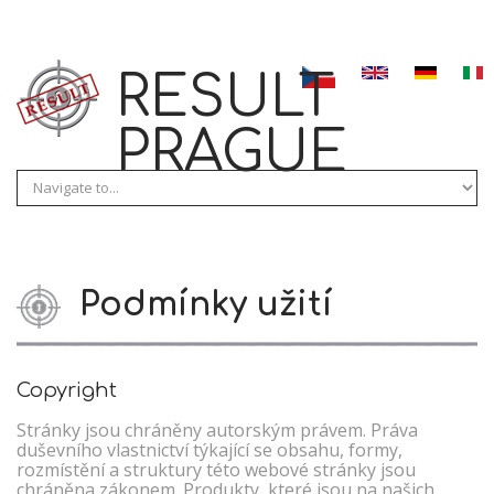
Skip to navigation
Přejít k hlavnímu obsahu
RESULT
PRAGUE
Podmínky užití
Copyright
Stránky jsou chráněny autorským právem. Práva
duševního vlastnictví týkající se obsahu, formy,
rozmístění a struktury této webové stránky jsou
chráněna zákonem. Produkty, které jsou na našich