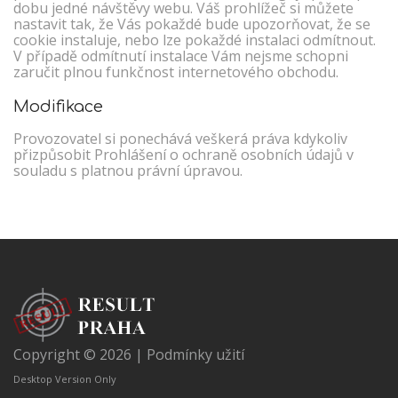
dobu jedné návštěvy webu. Váš prohlížeč si můžete
nastavit tak, že Vás pokaždé bude upozorňovat, že se
cookie instaluje, nebo lze pokaždé instalaci odmítnout.
V případě odmítnutí instalace Vám nejsme schopni
zaručit plnou funkčnost internetového obchodu.
Modifikace
Provozovatel si ponechává veškerá práva kdykoliv
přizpůsobit Prohlášení o ochraně osobních údajů v
souladu s platnou právní úpravou.
Copyright © 2026 |
Podmínky užití
Desktop Version Only