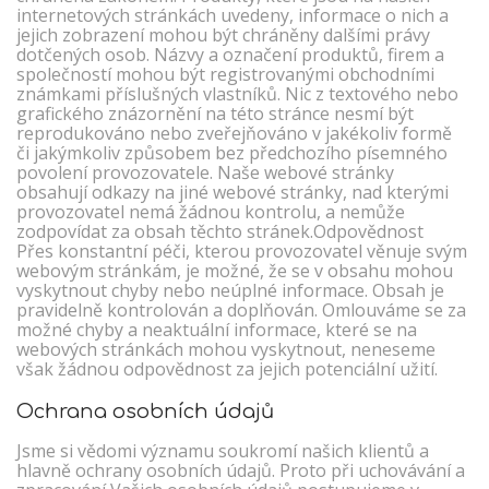
internetových stránkách uvedeny, informace o nich a
jejich zobrazení mohou být chráněny dalšími právy
dotčených osob. Názvy a označení produktů, firem a
společností mohou být registrovanými obchodními
známkami příslušných vlastníků. Nic z textového nebo
grafického znázornění na této stránce nesmí být
reprodukováno nebo zveřejňováno v jakékoliv formě
či jakýmkoliv způsobem bez předchozího písemného
povolení provozovatele. Naše webové stránky
obsahují odkazy na jiné webové stránky, nad kterými
provozovatel nemá žádnou kontrolu, a nemůže
zodpovídat za obsah těchto stránek.Odpovědnost
Přes konstantní péči, kterou provozovatel věnuje svým
webovým stránkám, je možné, že se v obsahu mohou
vyskytnout chyby nebo neúplné informace. Obsah je
pravidelně kontrolován a doplňován. Omlouváme se za
možné chyby a neaktuální informace, které se na
webových stránkách mohou vyskytnout, neneseme
však žádnou odpovědnost za jejich potenciální užití.
Ochrana osobních údajů
Jsme si vědomi významu soukromí našich klientů a
hlavně ochrany osobních údajů. Proto při uchovávání a