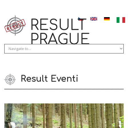
Skip to navigation
Salta al contenuto principale
RESULT
PRAGUE
Result Eventi